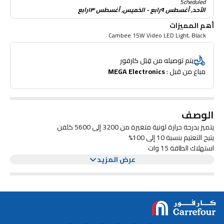
Scheduled
الأحد, أغسطس ٩رابع - الخميس, أغسطس ١٣رابع
أهم المميزات
Cambee 15W Video LED Light, Black
يتم توصيله من قِبَل كارفور
مباع من قبل : 
MEGA Electronics
الوصف
يتميز بدرجة حرارة لونية متغيرة من 3200 إلى 5600 كلفن
يتيح التعتيم بنسبة 10 إلى 100%
استهلاك الطاقة 15 وات
يتميز بتصميم صغير الحجم لسهولة الحمل
عرض المزيد