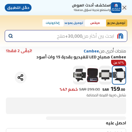
استكشف أحدث العروض
حمّل التطبيق
واستمتع بتجربة تسوّق مذهلة!
توصيل سريع
مينتس
توصيل بموعد
إلكترونيات
اليوم, 10:00 ص
ابحث بين أكثر من
30,000+
منتج
!تبقّى 2 فقط!
منتجات أُخرى من
Cambee
Cambee مصباح LED للفيديو بقدرة 15 وات أسود
47% عن
159
299.00
SAR
خصم 47%
SAR
.
00
شامل ضريبة القيمة المضافة
احصل عليه