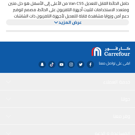
حامل الحائط القابل للتعديل Van C55 من الأعلى إلى الأسفل هو حل متين
ومتعدد الاستخدامات لتثبيت أجهزة التلفزيون على الحائط، مصمم لتوفير
دعم آمن وزوايا مشاهدة قابلة للتعديل لأجهزة التلفزيون ذات الشاشات
عرض المزيد
المسطحة. صُمم هذا الحامل لضمان القوة والثبات، وهو مناسب لأجهزة
التلفزيون التي تتراوح أحجامها من 32 بوصة إلى 75 بوصة، مما يجعله مثاليًا
لأنظمة الترفيه المنزلي والمكاتب وقاعات الاجتماعات والمنشآت التجارية.
ابقى على تواصل معنا
خدمة العملاء
حولنا
وفر معنا
المساعدة و الدعم