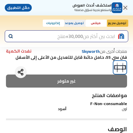
استكشف أحدث العروض
حمّل التطبيق
واستمتع بتجربة تسوّق مذهلة!
توصيل سريع
مينتس
توصيل بموعد
إلكترونيات
ابحث بين أكثر من
30,000+
منتج
نفدت الكمية
منتجات أُخرى من
Skyworth
فان سي 55، حامل حائط قابل للتعديل من الأعلى إلى الأسفل
غير متوفر
مواصفات المنتج
F-Non-consumable
لون
أسود
الوصف