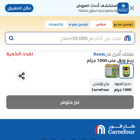
استكشف أحدث العروض
حمّل التطبيق
واستمتع بتجربة تسوّق مذهلة!
توصيل سريع
مينتس
توصيل بموعد
إلكترونيات
ابحث بين أكثر من
30,000+
منتج
نفدت الكمية
منتجات أُخرى من
Reem
ريم ورق عنب 1000 جرام
حجم العبوة
يباع ويُشحن
1000 جرام
Carrefour
غير متوفر