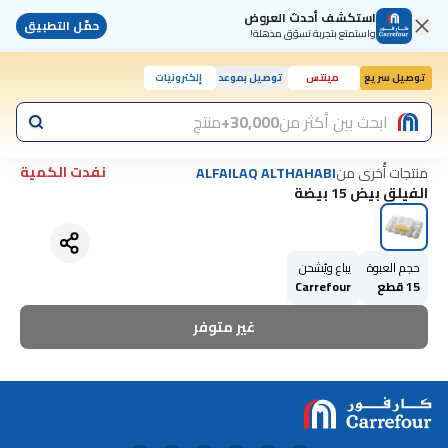
استكشف أحدث العروض
حمّل التطبيق
واستمتع بتجربة تسوّق مذهلة!
توصيل سريع
مينتس
توصيل بموعد
إلكترونيات
ابحث بين أكثر من
30,000+
منتج
نفدت الكمية
منتجات أُخرى من
ALFAILAQ ALTHAHABI
الفيلق بيض 15 بيضة
حجم العبوة
يباع ويُشحن
15 قطع
Carrefour
غير متوفر