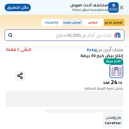
استكشف أحدث العروض
حمّل التطبيق
واستمتع بتجربة تسوّق مذهلة!
توصيل سريع
مينتس
توصيل بموعد
إلكترونيات
ابحث بين أكثر من
30,000+
منتج
!تبقّى 2 فقط!
منتجات أُخرى من
Entaj
إنتاج بيض كبير 30 بيضة
الأكثر مبيعًا
24
SAR
.
75
شامل ضريبة القيمة المضافة
يباع ويُشحن
Carrefour