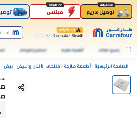
60 دقيقة
30 دقيقة
توصيل سريع
مينتس
توصيل
60 دقيقة
ابحث 
Granada - Riyadh
جميع الفئات
أطعمة طازجة
الخضار والفواكه
الس
الصفحة الرئيسية
أطعمة طازجة
منتجات الألبان والبيض
بيض
منت
مغ
ح
s