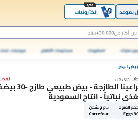
جديد
 بموعد
إلكترونيات
بين أكثر من
30,000+
منتج
وبر ماركت
المشروبات
مستلزمات الأطفال
موبايلات، تابلت
بيض ابيض
جات أُخرى من
نفدت 
مراعينا الطازجة - بيض طبيعي طازج
ذى نباتياً - انتاج السعودية
جم العبوة
يباع ويُشحن
Carrefour
30 Egg