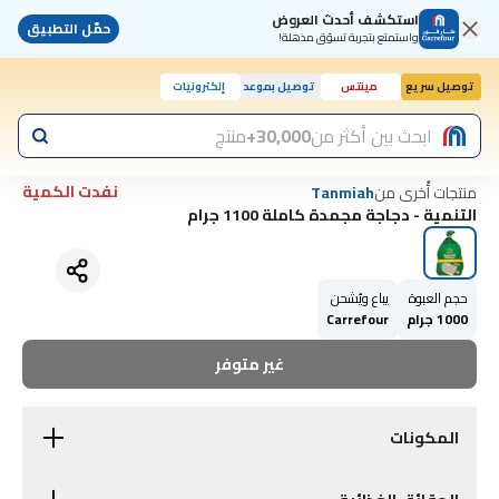
استكشف أحدث العروض
حمّل التطبيق
واستمتع بتجربة تسوّق مذهلة!
توصيل سريع
مينتس
توصيل بموعد
إلكترونيات
ابحث بين أكثر من
30,000+
منتج
نفدت الكمية
منتجات أُخرى من
Tanmiah
التنمية - دجاجة مجمدة كاملة 1100 جرام
حجم العبوة
يباع ويُشحن
1000 جرام
Carrefour
غير متوفر
المكونات