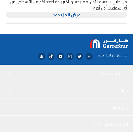
من خلال هندسة الأذن. مما يجعلها أكثر راحة لعدد أكبر من الأشخاص من
أي سماعات أذن أخرى.
تم تصميم مكبرات الصوت داخل السماعات لزيادة إخراج الصوت وتقليل فقد
عرض المزيد
الصوت ، مما يعني حصولك على صوت عالي الجودة.
تشتمل السماعات أيضًا على جهاز تحكم عن بعد مدمج يتيح لك ضبط
مستوى الصوت والتحكم في تشغيل الموسيقى والفيديو والرد على
المكالمات أو إنهائها بضغطة من السلك.
ابقى على تواصل معنا
خدمة العملاء
حولنا
وفر معنا
المساعدة و الدعم