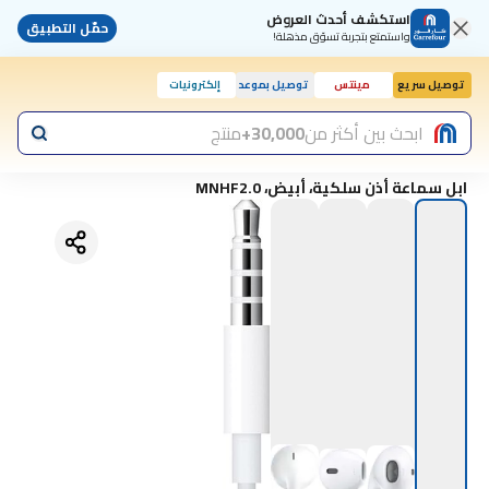
استكشف أحدث العروض
حمّل التطبيق
واستمتع بتجربة تسوّق مذهلة!
توصيل سريع
مينتس
توصيل بموعد
إلكترونيات
اليوم, 10:00 ص
ابحث بين أكثر من
30,000+
منتج
ابل سماعة أذن سلكية، أبيض، MNHF2.0