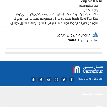
أهم المميزات
عطر فاكهة تشيبر
زجاجة 50 مل.
رحلة، مسيرة، إثارة، برودة عالية، وإدمان مغري؛ يعد جوتشي راش أو دي تواليت
عطرًا زهريًا شرقيًا غامضًا بسعة 50 مل لن تستطيع مقاومته. من خلال مزيج لا
يقاوم من بذور الكزبرة وكاليفورنيا جارجينيا والفريزيا الجنوب إفريقية، تحتوي جوتشي
راش على الفانيليا وجافا باتشولي وبربون نجيل الهند مما يجعلك غير قادرًا على
مقاومة العطر. يعد هذا المنتج العطر النسائي الثاني من جوتشي. يعد جوتشي
يتم توصيله من قِبَل كارفور
راش عطرًا جذابًا ومعروفًا ونابضًا ولا يمكن مقاومته، مثل الحب من اول نظره.
مباع من قبل : 
SARAH
يذكرنا اسم العطر راش بالعقار المنشط واسع الانتشار في أمريكا خلال الثمانينيات
من القرن الماضي. تشبه الزجاجة شديدة الحُمرة شريط فيديو كاسيت، وهو ما
يمنحها تصميمًا غير معتادًا وعصريًا. يشبه العطر مزيجًا من الروائح العطرية المذهلة
الغريبة: كاليفورنيا جاردينا، الفريزيا الجنوب إفريقية والياسمين والورد التركي. تؤكد
الكزبرة والفانيليا والباتشولي على الطابع الشرقي وتميز هذا العطر. أهم الملاحظات
هي الغاردينا والفريزيا؛ القلب مصنوع من الياسمين والورد التركي والكزبرة ثم
ينخفض تدريجيًا بالفانيليا والباتشولي ونجيل الهند. توجد آثار متبقية للعطر تتبع النساء
وتحيط بها من جميع الجوانب. تم صنع العطر بواسطة ميشال ألميراك عام 1999. تم
إصدار هذا العطر الخشبي الشرقي القوي عام 1999، وتتكون المكونات العليا من
ابقى على تواصل معنا
البرغموت والفاوانيا والفريزيا ويتكون قلب العطر من البنفسج والياسمين والزنبق
بينما تتكون قاعدة العطر من خشب الصندل ونجيل الهند. يعد جوتشي راش عطر
فواكه قبرصي عصري يبدو كبداية تجربة محمومة، تجعل غير المتخيل ممكنًا.
خدمة العملاء
حولنا