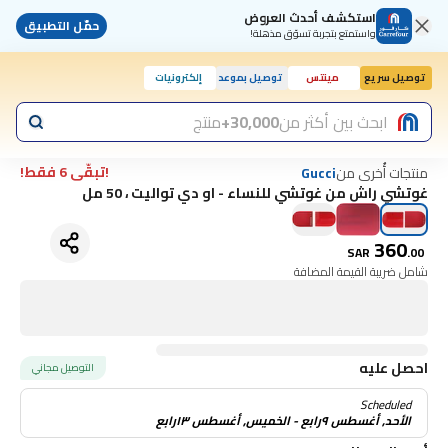
استكشف أحدث العروض
حمّل التطبيق
واستمتع بتجربة تسوّق مذهلة!
توصيل سريع
مينتس
توصيل بموعد
إلكترونيات
ابحث بين أكثر من
30,000+
منتج
!تبقّى 6 فقط!
منتجات أُخرى من
Gucci
غوتشي راش من غوتشي للنساء - او دي تواليت ، 50 مل
360
SAR
.
00
شامل ضريبة القيمة المضافة
احصل عليه
التوصيل مجاني
Scheduled
الأحد, أغسطس ٩رابع - الخميس, أغسطس ١٣رابع