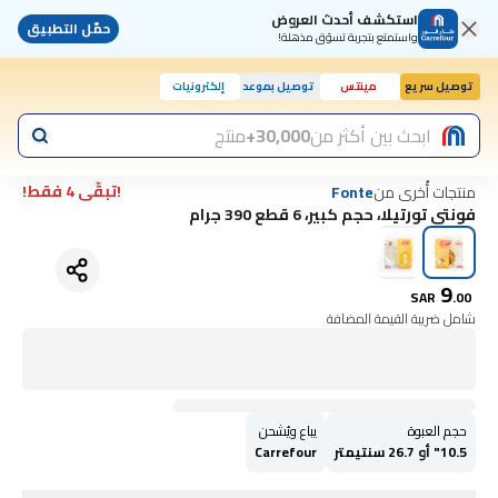
استكشف أحدث العروض
حمّل التطبيق
واستمتع بتجربة تسوّق مذهلة!
توصيل سريع
مينتس
توصيل بموعد
إلكترونيات
اليوم, 10:00 ص
ابحث بين أكثر من
30,000+
منتج
!تبقّى 4 فقط!
منتجات أُخرى من
Fonte
فونتي تورتيلا، حجم كبير، 6 قطع 390 جرام
9
SAR
.
00
شامل ضريبة القيمة المضافة
حجم العبوة
يباع ويُشحن
10.5" أو 26.7 سنتيمتر
Carrefour