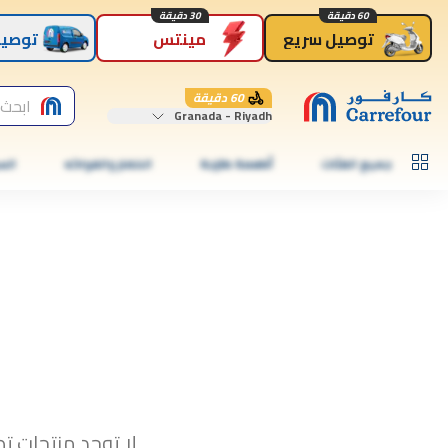
60 دقيقة
30 دقيقة
توصيل سريع
مينتس
توصيل
60 دقيقة
ابحث 
Granada - Riyadh
جميع الفئات
أطعمة طازجة
الخضار والفواكه
الس
لا توجد منتجات تط