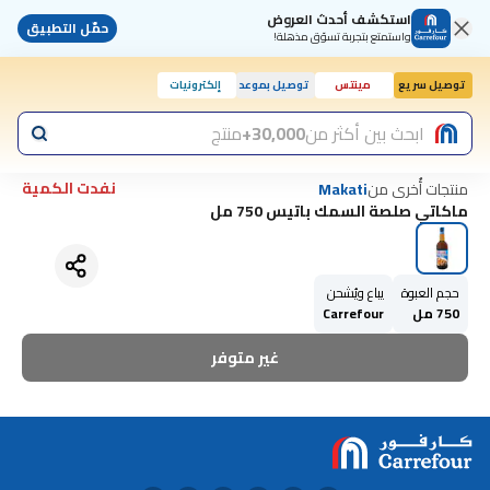
استكشف أحدث العروض
حمّل التطبيق
واستمتع بتجربة تسوّق مذهلة!
توصيل سريع
مينتس
توصيل بموعد
إلكترونيات
ابحث بين أكثر من
30,000+
منتج
نفدت الكمية
منتجات أُخرى من
Makati
ماكاتي صلصة السمك باتيس 750 مل
حجم العبوة
يباع ويُشحن
750 مل
Carrefour
غير متوفر