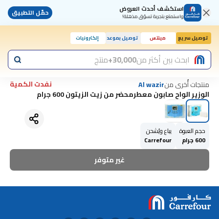
استكشف أحدث العروض
حمّل التطبيق
واستمتع بتجربة تسوّق مذهلة!
توصيل سريع
مينتس
توصيل بموعد
إلكترونيات
ابحث بين أكثر من
30,000+
منتج
نفدت الكمية
منتجات أُخرى من
Al wazir
الوزير الواح صابون معطرمحضر من زيت الزيتون 600 جرام
حجم العبوة
يباع ويُشحن
600 جرام
Carrefour
غير متوفر