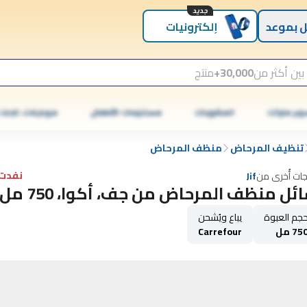
جديد
 بموعد
إلكترونيات
بين أكثر من
30,000+
منتج
وبر ماركت
المشروبات
مستلزمات الأطفال
موبايلات، تابلت
تنظيف المرحاض
منظف ​​المرحاض
نفدت 
جات أُخرى من
Jif
ئل منظف المرحاض من جف، أكوا، 750 مل
جم العبوة
يباع ويُشحن
75 مل
Carrefour