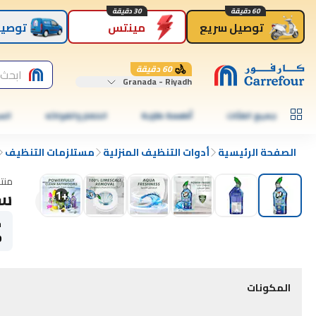
60 دقيقة
30 دقيقة
توصيل سريع
مينتس
توصيل
60 دقيقة
ابحث 
Granada - Riyadh
جميع الفئات
أطعمة طازجة
الخضار والفواكه
الس
الصفحة الرئيسية
أدوات التنظيف المنزلية
مستلزمات التنظيف
منت
سا
1
+
ح
0
المكونات