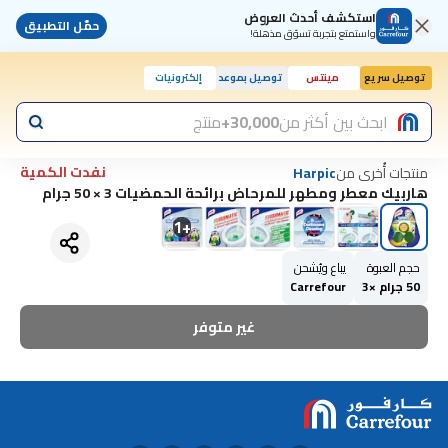
استكشف أحدث العروض
حمّل التطبيق
واستمتع بتجربة تسوّق مذهلة!
توصيل سريع
مينتس
توصيل بموعد
إلكترونيات
ابحث بين أكثر من
30,000+
منتج
نفدت الكمية
منتجات أُخرى من
Harpic
هاربيك معطر ومطهر للمرحاض برائحة الحمضيات 3 × 50 جرام
1
+
حجم العبوة
يباع ويُشحن
50 جرام ×3
Carrefour
غير متوفر